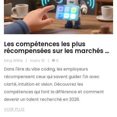
Les compétences les plus
récompensées sur les marchés de
l'emploi dans l'ère du vibe coding
King Willie
|
mars 16
|
6
Dans l'ère du vibe coding, les employeurs
récompensent ceux qui savent guider l'IA avec
clarté, intuition et vision. Découvrez les
compétences qui font la différence et comment
devenir un talent recherché en 2026.
VOIR PLUS