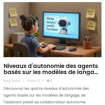
Niveaux d'autonomie des agents
basés sur les modèles de langage
: L1 à L4 expliqués
King Willie
|
mars 12
|
5
Découvrez les quatre niveaux d'autonomie des
agents basés sur les modèles de langage, de
l'assistant passif au collaborateur autonome.