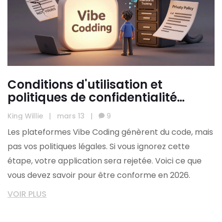
Conditions d'utilisation et
politiques de confidentialité
générées avec les plateformes
King Willie
|
mars 13
|
9
Vibe Coding
Les plateformes Vibe Coding génèrent du code, mais
pas vos politiques légales. Si vous ignorez cette
étape, votre application sera rejetée. Voici ce que
vous devez savoir pour être conforme en 2026.
VOIR PLUS