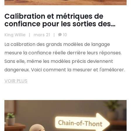
Calibration et métriques de
confiance pour les sorties des
grands modèles de langage
King Willie
|
mars 21
|
10
La calibration des grands modèles de langage
mesure la confiance réelle derrière leurs réponses.
Sans elle, même les modèles précis deviennent
dangereux. Voici comment la mesurer et l'améliorer.
VOIR PLUS