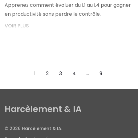
Apprenez comment évoluer du L1 au L4 pour gagner
en productivité sans perdre le contrôle.
VOIR PLUS
1
2
3
4
…
9
Harcèlement & IA
© 2026 Harcèlement & IA.