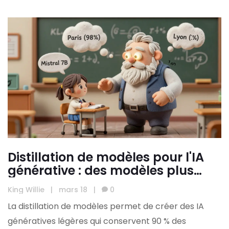
Distillation de modèles pour l'IA
générative : des modèles plus
petits avec des capacités
King Willie
|
mars 18
|
0
importantes
La distillation de modèles permet de créer des IA
génératives légères qui conservent 90 % des