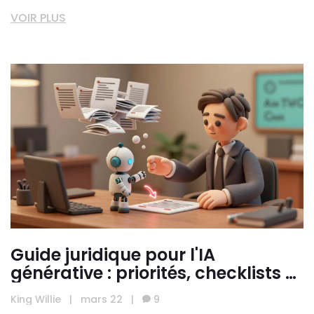
VOIR PLUS
Guide juridique pour l'IA
générative : priorités, checklists et
formation
King Willie
|
mars 22
|
9