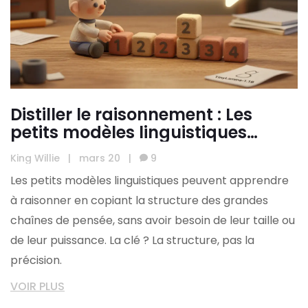
Distiller le raisonnement : Les
petits modèles linguistiques
peuvent-ils apprendre la chaîne
King Willie
|
mars 20
|
9
de raisonnement ?
Les petits modèles linguistiques peuvent apprendre
à raisonner en copiant la structure des grandes
chaînes de pensée, sans avoir besoin de leur taille ou
de leur puissance. La clé ? La structure, pas la
précision.
VOIR PLUS