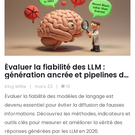
Évaluer la fiabilité des LLM :
génération ancrée et pipelines de
vérification factuelle
King Willie
|
mars 23
|
10
Évaluer la fiabilité des modèles de langage est
devenu essentiel pour éviter la diffusion de fausses
informations. Découvrez les méthodes, indicateurs et
outils clés pour mesurer et améliorer la vérité des
réponses générées par les LLM en 2026.