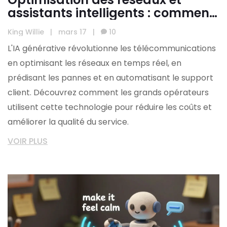
assistants intelligents : comment
l'IA générative révolutionne les
King Willie
|
mars 17
|
10
télécommunications
L'IA générative révolutionne les télécommunications
en optimisant les réseaux en temps réel, en
prédisant les pannes et en automatisant le support
client. Découvrez comment les grands opérateurs
utilisent cette technologie pour réduire les coûts et
améliorer la qualité du service.
VOIR PLUS