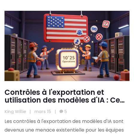
Contrôles à l'exportation et
utilisation des modèles d'IA : Ce
que les équipes mondiales
King Willie
|
mars 15
|
5
doivent savoir pour rester
Les contrôles à l'exportation des modèles d'IA sont
conformes
devenus une menace existentielle pour les équipes