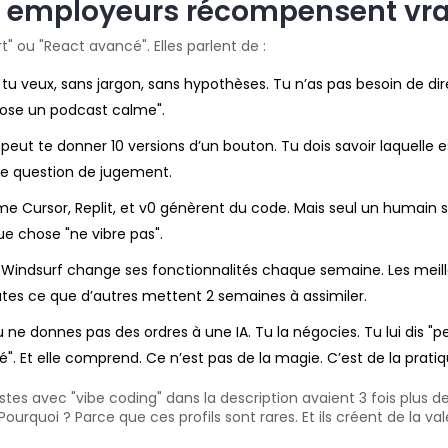
s employeurs récompensent vr
t" ou "React avancé". Elles parlent de :
tu veux, sans jargon, sans hypothèses. Tu n’as pas besoin de dire 
pose un podcast calme".
peut te donner 10 versions d’un bouton. Tu dois savoir laquelle est
ne question de jugement.
e Cursor, Replit, et v0 génèrent du code. Mais seul un humain sai
e chose "ne vibre pas".
indsurf change ses fonctionnalités chaque semaine. Les meilleur
inutes ce que d’autres mettent 2 semaines à assimiler.
 ne donnes pas des ordres à une IA. Tu la négocies. Tu lui dis "
té". Et elle comprend. Ce n’est pas de la magie. C’est de la pratiq
es avec "vibe coding" dans la description avaient 3 fois plus de 
Pourquoi ? Parce que ces profils sont rares. Et ils créent de la v