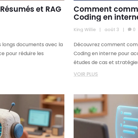
: Résumés et RAG
Comment commun
Coding en intern
King Willie
|
août 3
|
0
 longs documents avec la
Découvrez comment commu
e pour réduire les
Coding en interne pour acc
études de cas et stratégie
VOIR PLUS