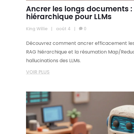
Ancrer les longs documents 
hiérarchique pour LLMs
King Willie
|
août 4
|
0
Découvrez comment ancrer efficacement les
RAG hiérarchique et la résumation Map/Reduc
hallucinations des LLMs.
VOIR PLUS