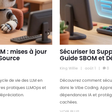
M : mises à jour
Sécuriser la Sup
 Source
Guide SBOM et 
King Willie
|
août 1
|
0
cle de vie des LLM en
Découvrez comment sécuris
res pratiques LLMOps et
dans le Vibe Coding. Appren
dépréciation.
dépendances IA et protége
cachées.
VOIR PLUS