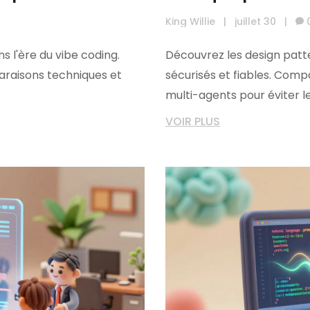
King Willie
|
juillet 30
|
 l'ère du vibe coding.
Découvrez les design patt
raisons techniques et
sécurisés et fiables. Comp
multi-agents pour éviter l
VOIR PLUS