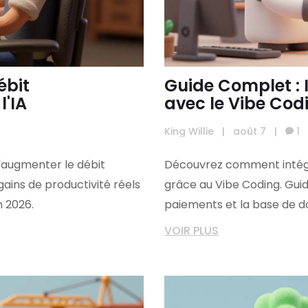
ébit
Guide Complet : 
l'IA
avec le Vibe Cod
King Willie
|
août 7
|
1
augmenter le débit
Découvrez comment intégr
gains de productivité réels
grâce au Vibe Coding. Gui
n 2026.
paiements et la base de do
VOIR PLUS