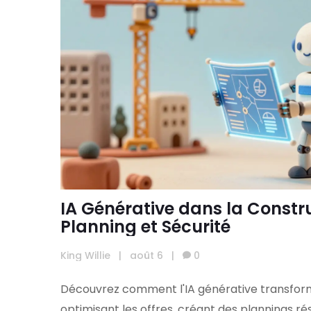
IA Générative dans la Construc
Planning et Sécurité
King Willie
|
août 6
|
0
Découvrez comment l'IA générative transform
optimisant les offres, créant des plannings rés