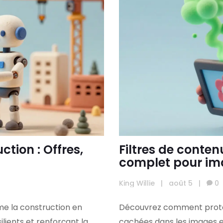
tion : Offres,
Filtres de conten
complet pour im
King Willie
|
août 5
|
0
e la construction en
Découvrez comment protég
ilients et renforçant la
cachées dans les images e