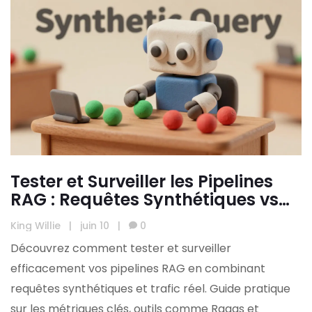
Tester et Surveiller les Pipelines
RAG : Requêtes Synthétiques vs
Trafic Réel
King Willie
|
juin 10
|
0
Découvrez comment tester et surveiller
efficacement vos pipelines RAG en combinant
requêtes synthétiques et trafic réel. Guide pratique
sur les métriques clés, outils comme Ragas et