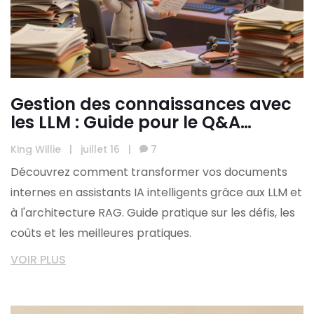
Gestion des connaissances avec
les LLM : Guide pour le Q&A
d'entreprise sur les documents
King Willie
|
juillet 16
|
7
internes
Découvrez comment transformer vos documents
internes en assistants IA intelligents grâce aux LLM et
à l'architecture RAG. Guide pratique sur les défis, les
coûts et les meilleures pratiques.
VOIR PLUS