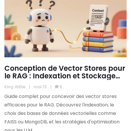
Conception de Vector Stores pour
le RAG : Indexation et Stockage
des LLM
King Willie
|
mai 13
|
6
Guide complet pour concevoir des vector stores
efficaces pour le RAG. Découvrez l'indexation, le
choix des bases de données vectorielles comme
FAISS ou MongoDB, et les stratégies d'optimisation
pour les LLM.