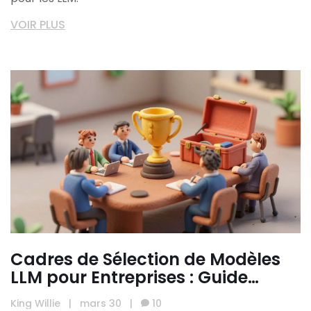
VOIR PLUS
Cadres de Sélection de Modèles
LLM pour Entreprises : Guide
Stratégique 2026
King Willie
|
mars 30
|
10