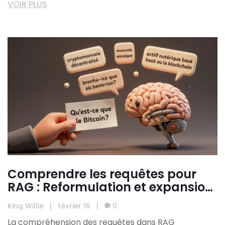
VOIR PLUS
Comprendre les requêtes pour
RAG : Reformulation et expansion
pour de meilleures réponses des
King Willie
|
février 16
|
0
LLM
La compréhension des requêtes dans RAG