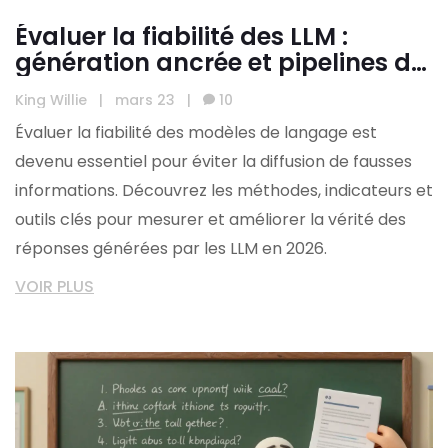
Évaluer la fiabilité des LLM :
génération ancrée et pipelines de
vérification factuelle
King Willie
|
mars 23
|
10
Évaluer la fiabilité des modèles de langage est
devenu essentiel pour éviter la diffusion de fausses
informations. Découvrez les méthodes, indicateurs et
outils clés pour mesurer et améliorer la vérité des
réponses générées par les LLM en 2026.
VOIR PLUS