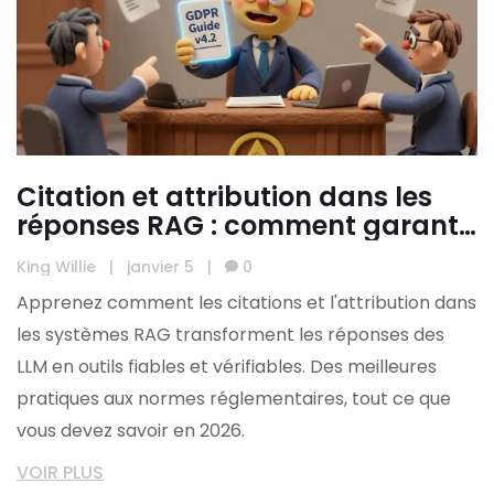
Citation et attribution dans les
réponses RAG : comment garantir
la fiabilité des LLM
King Willie
|
janvier 5
|
0
Apprenez comment les citations et l'attribution dans
les systèmes RAG transforment les réponses des
LLM en outils fiables et vérifiables. Des meilleures
pratiques aux normes réglementaires, tout ce que
vous devez savoir en 2026.
VOIR PLUS