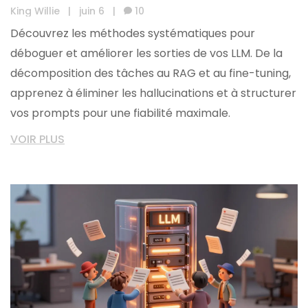
Sorties LLM
King Willie
|
juin 6
|
10
Découvrez les méthodes systématiques pour
déboguer et améliorer les sorties de vos LLM. De la
décomposition des tâches au RAG et au fine-tuning,
apprenez à éliminer les hallucinations et à structurer
vos prompts pour une fiabilité maximale.
VOIR PLUS