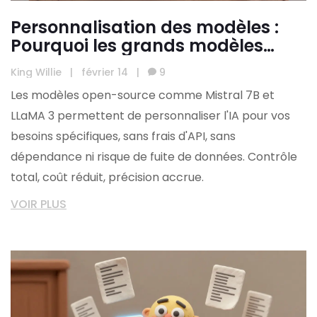
Personnalisation des modèles :
Pourquoi les grands modèles
linguistiques open-source offrent
King Willie
|
février 14
|
9
un contrôle total
Les modèles open-source comme Mistral 7B et
LLaMA 3 permettent de personnaliser l'IA pour vos
besoins spécifiques, sans frais d'API, sans
dépendance ni risque de fuite de données. Contrôle
total, coût réduit, précision accrue.
VOIR PLUS