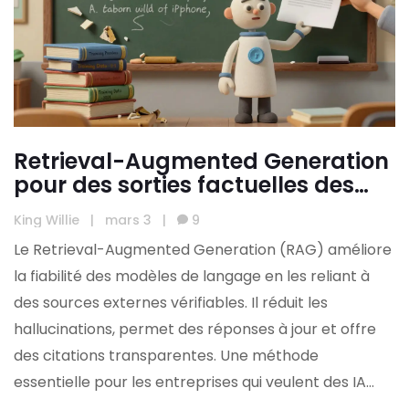
Retrieval-Augmented Generation
pour des sorties factuelles des
modèles de langage
King Willie
|
mars 3
|
9
Le Retrieval-Augmented Generation (RAG) améliore
la fiabilité des modèles de langage en les reliant à
des sources externes vérifiables. Il réduit les
hallucinations, permet des réponses à jour et offre
des citations transparentes. Une méthode
essentielle pour les entreprises qui veulent des IA
fiables.