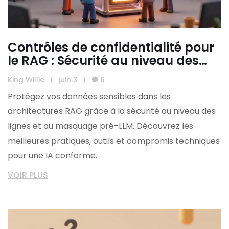
Contrôles de confidentialité pour
le RAG : Sécurité au niveau des
lignes et masquage avant les LLM
King Willie
|
juin 3
|
6
Protégez vos données sensibles dans les
architectures RAG grâce à la sécurité au niveau des
lignes et au masquage pré-LLM. Découvrez les
meilleures pratiques, outils et compromis techniques
pour une IA conforme.
VOIR PLUS