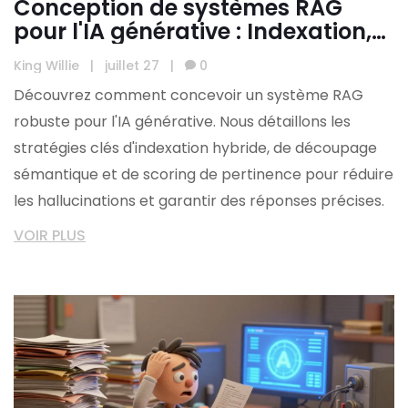
Conception de systèmes RAG
pour l'IA générative : Indexation,
découpage et pertinence
King Willie
|
juillet 27
|
0
Découvrez comment concevoir un système RAG
robuste pour l'IA générative. Nous détaillons les
stratégies clés d'indexation hybride, de découpage
sémantique et de scoring de pertinence pour réduire
les hallucinations et garantir des réponses précises.
VOIR PLUS