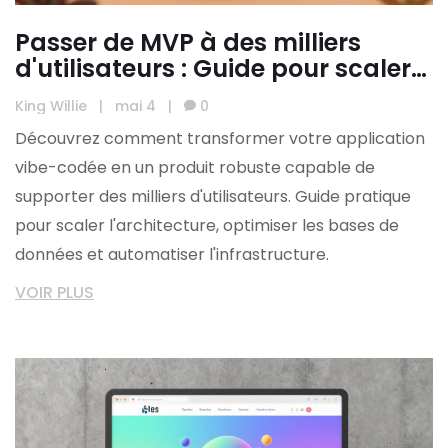
Passer de MVP à des milliers
d'utilisateurs : Guide pour scaler
les apps Vibe-Codées
King Willie
|
mai 4
|
0
Découvrez comment transformer votre application
vibe-codée en un produit robuste capable de
supporter des milliers d'utilisateurs. Guide pratique
pour scaler l'architecture, optimiser les bases de
données et automatiser l'infrastructure.
VOIR PLUS