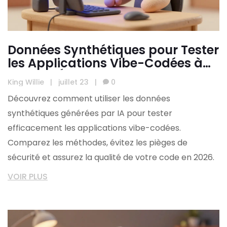
Données Synthétiques pour Tester
les Applications Vibe-Codées à
Grande Échelle
King Willie
|
juillet 23
|
0
Découvrez comment utiliser les données
synthétiques générées par IA pour tester
efficacement les applications vibe-codées.
Comparez les méthodes, évitez les pièges de
sécurité et assurez la qualité de votre code en 2026.
VOIR PLUS