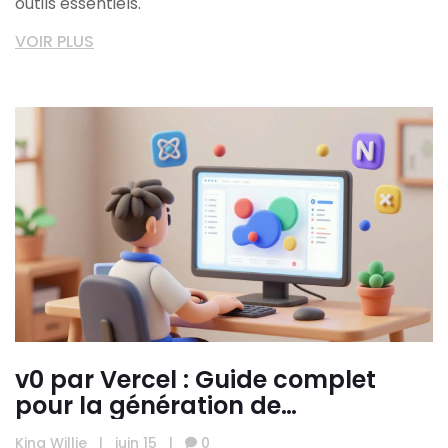
outils essentiels.
VOIR PLUS
v0 par Vercel : Guide complet
pour la génération de
composants React et Next.js
King Willie
|
juin 15
|
0