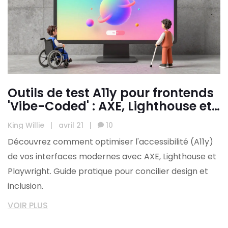
Outils de test A11y pour frontends
'Vibe-Coded' : AXE, Lighthouse et
Playwright
King Willie
|
avril 21
|
10
Découvrez comment optimiser l'accessibilité (A11y)
de vos interfaces modernes avec AXE, Lighthouse et
Playwright. Guide pratique pour concilier design et
inclusion.
VOIR PLUS