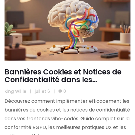
Bannières Cookies et Notices de
Confidentialité dans les
Frontends Vibe-Codés
King Willie
|
juillet 6
|
0
Découvrez comment implémenter efficacement les
bannières de cookies et les notices de confidentialité
dans vos frontends vibe-codés. Guide complet sur la
conformité RGPD, les meilleures pratiques UX et les