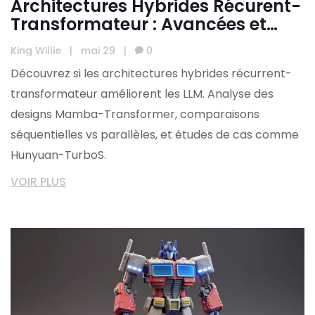
Architectures Hybrides Récurent-
Transformateur : Avancées et
Efficacité pour les LLM en 2026
King Willie
|
mai 29
|
0
Découvrez si les architectures hybrides récurrent-
transformateur améliorent les LLM. Analyse des
designs Mamba-Transformer, comparaisons
séquentielles vs parallèles, et études de cas comme
Hunyuan-TurboS.
VOIR PLUS