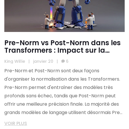
Pre-Norm vs Post-Norm dans les
Transformers : Impact sur la
stabilité des grands modèles de
King Willie
|
janvier 20
|
6
langage
Pre-Norm et Post-Norm sont deux façons
d'organiser la normalisation dans les Transformers.
Pre-Norm permet d'entraîner des modèles très
profonds sans échec, tandis que Post-Norm peut
offrir une meilleure précision finale. La majorité des
grands modèles de langage utilisent désormais Pre-
Norm.
VOIR PLUS