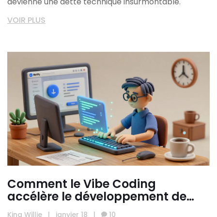
devienne une dette technique insurmontable.
VOIR PLUS
Comment le Vibe Coding
accélère le développement de
MVP pour les startups
King Willie
|
janvier 18
|
10