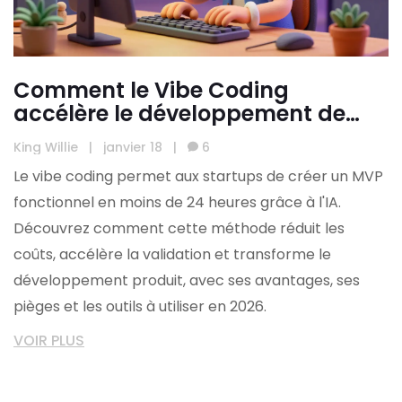
Comment le Vibe Coding
accélère le développement de
MVP pour les startups
King Willie
|
janvier 18
|
6
Le vibe coding permet aux startups de créer un MVP
fonctionnel en moins de 24 heures grâce à l'IA.
Découvrez comment cette méthode réduit les
coûts, accélère la validation et transforme le
développement produit, avec ses avantages, ses
pièges et les outils à utiliser en 2026.
VOIR PLUS