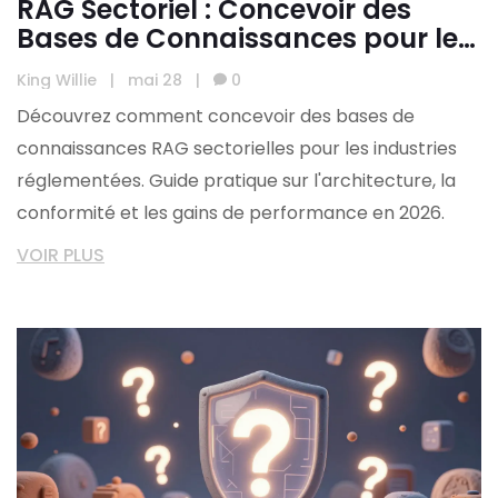
RAG Sectoriel : Concevoir des
Bases de Connaissances pour les
Industries Réglementées
King Willie
|
mai 28
|
0
Découvrez comment concevoir des bases de
connaissances RAG sectorielles pour les industries
réglementées. Guide pratique sur l'architecture, la
conformité et les gains de performance en 2026.
VOIR PLUS