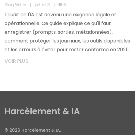
de prompts et de suivi des sorties
King Willie
|
juillet 3
|
6
L'audit de l'IA est devenu une exigence légale et
opérationnelle. Ce guide explique ce qu'il faut
enregistrer (prompts, sorties, métadonnées),
comment protéger les journaux, les outils disponibles
et les erreurs à éviter pour rester conforme en 2025.
VOIR PLUS
Harcèlement & IA
© 2026 Harcèlement & IA.