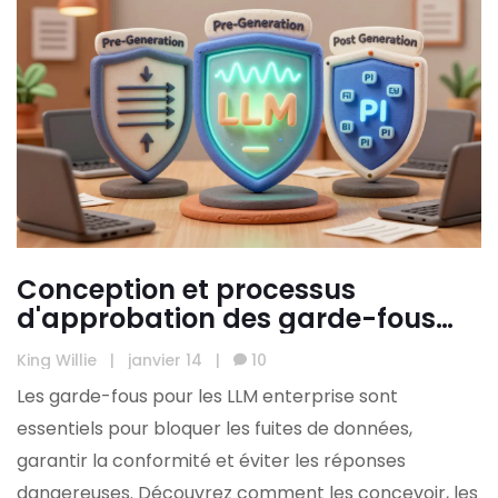
Conception et processus
d'approbation des garde-fous
pour les applications enterprise
King Willie
|
janvier 14
|
10
basées sur les LLM
Les garde-fous pour les LLM enterprise sont
essentiels pour bloquer les fuites de données,
garantir la conformité et éviter les réponses
dangereuses. Découvrez comment les concevoir, les