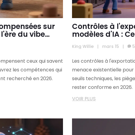
compensées sur
Contrôles à l'exp
l'ère du vibe
modèles d'IA : C
doivent savoir p
King Willie
|
mars 15
|
5
compensent ceux qui savent
Les contrôles à l'exportat
écouvrez les compétences qui
menace existentielle pour 
ent recherché en 2026.
seuils techniques, les pièg
rester conforme en 2026.
VOIR PLUS