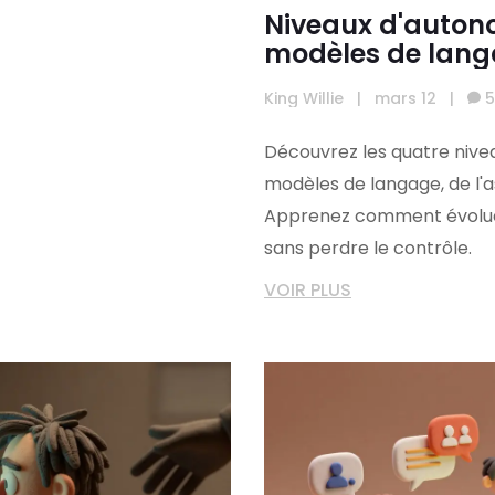
Niveaux d'autono
modèles de langa
King Willie
|
mars 12
|
5
Découvrez les quatre nive
modèles de langage, de l'a
Apprenez comment évoluer 
sans perdre le contrôle.
VOIR PLUS