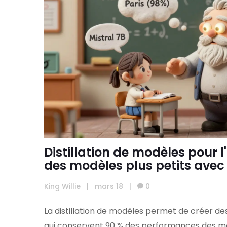
Distillation de modèles pour l'
des modèles plus petits avec
importantes
King Willie
|
mars 18
|
0
La distillation de modèles permet de créer de
qui conservent 90 % des performances des mo