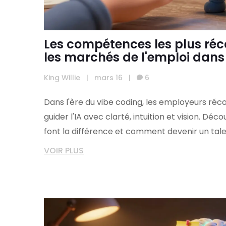
Les compétences les plus ré
les marchés de l'emploi dans 
coding
King Willie
|
mars 16
|
6
Dans l'ère du vibe coding, les employeurs ré
guider l'IA avec clarté, intuition et vision. D
font la différence et comment devenir un tal
VOIR PLUS