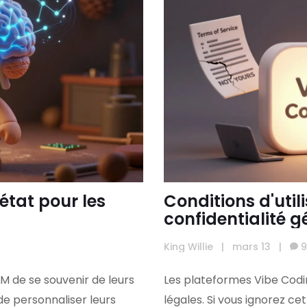
état pour les
Conditions d'util
confidentialité 
Vibe Coding
King Willie
|
mars 13
|
9
 de se souvenir de leurs
Les plateformes Vibe Codi
de personnaliser leurs
légales. Si vous ignorez ce