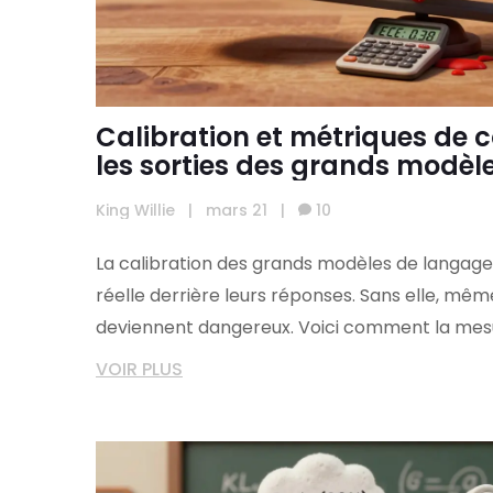
Calibration et métriques de 
les sorties des grands modèl
King Willie
|
mars 21
|
10
La calibration des grands modèles de langag
réelle derrière leurs réponses. Sans elle, mê
deviennent dangereux. Voici comment la mesur
VOIR PLUS