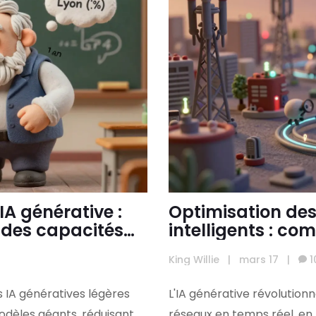
IA générative :
Optimisation des
 des capacités
intelligents : co
révolutionne les
King Willie
|
mars 17
|
1
s IA génératives légères
L'IA générative révolution
dèles géants, réduisant
réseaux en temps réel, en