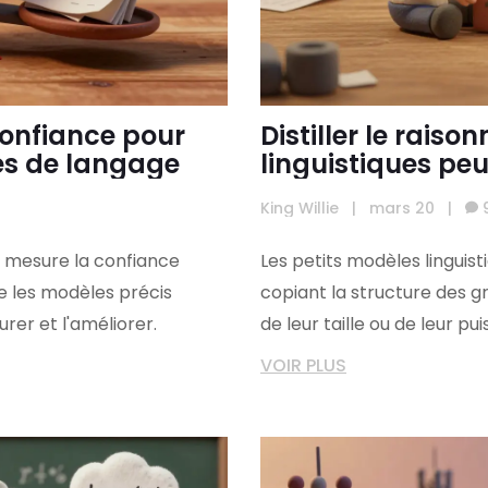
confiance pour
Distiller le rais
es de langage
linguistiques pe
de raisonnement
King Willie
|
mars 20
|
e mesure la confiance
Les petits modèles linguis
me les modèles précis
copiant la structure des g
er et l'améliorer.
de leur taille ou de leur pu
VOIR PLUS