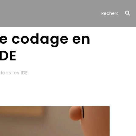
le codage en
IDE
dans les IDE