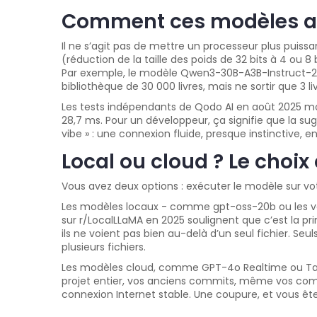
Comment ces modèles arri
Il ne s’agit pas de mettre un processeur plus puiss
(réduction de la taille des poids de 32 bits à 4 ou 
Par exemple, le modèle Qwen3-30B-A3B-Instruct-250
bibliothèque de 30 000 livres, mais ne sortir que 3
Les tests indépendants de Qodo AI en août 2025 mo
28,7 ms. Pour un développeur, ça signifie que la su
vibe » : une connexion fluide, presque instinctive, en
Local ou cloud ? Le choix
Vous avez deux options : exécuter le modèle sur vot
Les modèles locaux - comme gpt-oss-20b ou les vers
sur r/LocalLLaMA en 2025 soulignent que c’est la pri
ils ne voient pas bien au-delà d’un seul fichier. S
plusieurs fichiers.
Les modèles cloud, comme GPT-4o Realtime ou Tabni
projet entier, vos anciens commits, même vos comme
connexion Internet stable. Une coupure, et vous ête