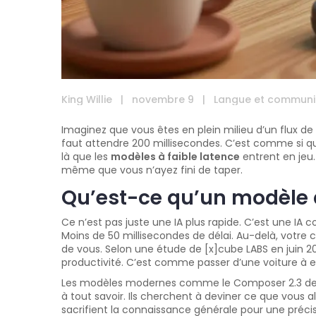
King Willie
|
novembre 9
|
Langue et communi
Imaginez que vous êtes en plein milieu d’un flux de 
faut attendre 200 millisecondes. C’est comme si quel
là que les
modèles à faible latence
entrent en jeu.
même que vous n’ayez fini de taper.
Qu’est-ce qu’un modèle à
Ce n’est pas juste une IA plus rapide. C’est une IA
Moins de 50 millisecondes de délai. Au-delà, votre c
de vous. Selon une étude de [x]cube LABS en juin 2
productivité. C’est comme passer d’une voiture à 
Les modèles modernes comme le Composer 2.3 de Cu
à tout savoir. Ils cherchent à deviner ce que vous a
sacrifient la connaissance générale pour une préci