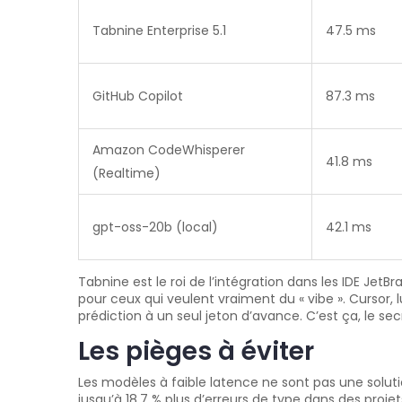
Tabnine Enterprise 5.1
47.5 ms
GitHub Copilot
87.3 ms
Amazon CodeWhisperer
41.8 ms
(Realtime)
gpt-oss-20b (local)
42.1 ms
Tabnine est le roi de l’intégration dans les IDE JetB
pour ceux qui veulent vraiment du « vibe ». Cursor,
prédiction à un seul jeton d’avance. C’est ça, le sec
Les pièges à éviter
Les modèles à faible latence ne sont pas une sol
jusqu’à 18,7 % plus d’erreurs de type dans des projet