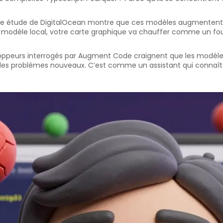
e étude de DigitalOcean montre que ces modèles augmentent l’u
un modèle local, votre carte graphique va chauffer comme un fou
veloppeurs interrogés par Augment Code craignent que les modèles
des problèmes nouveaux. C’est comme un assistant qui connaît 