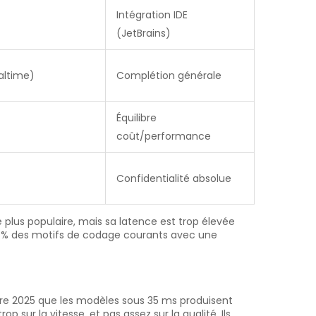
Intégration IDE
(JetBrains)
altime)
Complétion générale
Équilibre
coût/performance
Confidentialité absolue
le plus populaire, mais sa latence est trop élevée
93,7 % des motifs de codage courants avec une
re 2025 que les modèles sous 35 ms produisent
 sur la vitesse, et pas assez sur la qualité. Ils