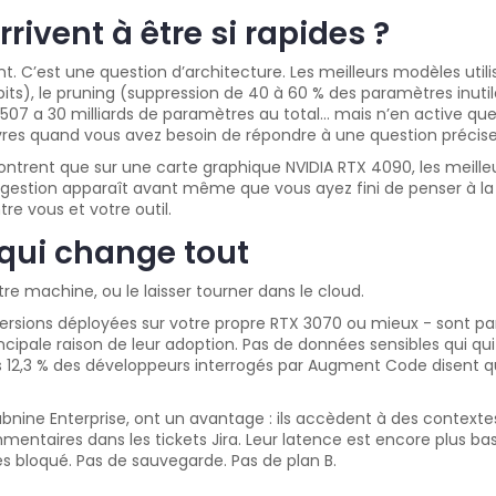
vent à être si rapides ?
ant. C’est une question d’architecture. Les meilleurs modèles ut
8 bits), le pruning (suppression de 40 à 60 % des paramètres inuti
7 a 30 milliards de paramètres au total… mais n’en active que 
 livres quand vous avez besoin de répondre à une question précise
ntrent que sur une carte graphique NVIDIA RTX 4090, les meil
ggestion apparaît avant même que vous ayez fini de penser à la pr
tre vous et votre outil.
 qui change tout
re machine, ou le laisser tourner dans le cloud.
ions déployées sur votre propre RTX 3070 ou mieux - sont parfa
ncipale raison de leur adoption. Pas de données sensibles qui quit
euls 12,3 % des développeurs interrogés par Augment Code disent
ne Enterprise, ont un avantage : ils accèdent à des contextes
ntaires dans les tickets Jira. Leur latence est encore plus bas
s bloqué. Pas de sauvegarde. Pas de plan B.