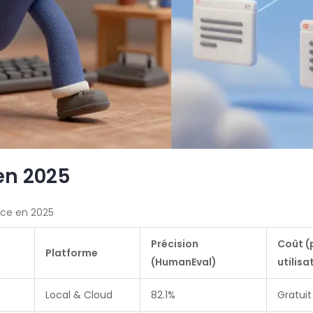
en 2025
nce en 2025
Précision
Coût (
Platforme
(HumanEval)
utilis
Local & Cloud
82.1%
Gratuit 