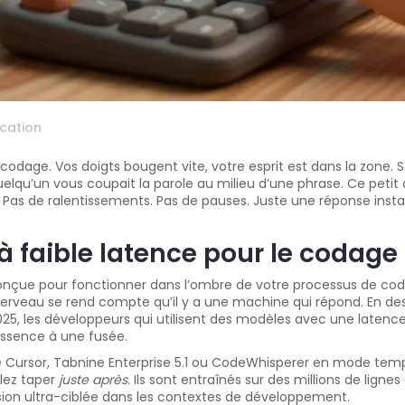
cation
codage. Vos doigts bougent vite, votre esprit est dans la zone. S
qu’un vous coupait la parole au milieu d’une phrase. Ce petit dé
 Pas de ralentissements. Pas de pauses. Juste une réponse insta
 faible latence pour le codage 
 conçue pour fonctionner dans l’ombre de votre processus de cod
erveau se rend compte qu’il y a une machine qui répond. En desso
025, les développeurs qui utilisent des modèles avec une latence
essence à une fusée.
rsor, Tabnine Enterprise 5.1 ou CodeWhisperer en mode temps r
llez taper
juste après
. Ils sont entraînés sur des millions de lignes
sion ultra-ciblée dans les contextes de développement.