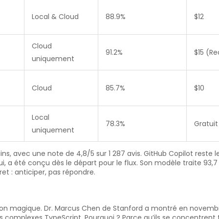
Local & Cloud
88.9%
$12
Cloud
91.2%
$15 (Re
uniquement
Cloud
85.7%
$10
Local
78.3%
Gratuit
uniquement
rains, avec une note de 4,8/5 sur 1 287 avis. GitHub Copilot reste 
 lui, a été conçu dès le départ pour le flux. Son modèle traite 
ret : anticiper, pas répondre.
ution magique. Dr. Marcus Chen de Stanford a montré en novemb
s complexes TypeScript. Pourquoi ? Parce qu’ils se concentrent trop