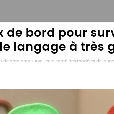
x de bord pour surv
e langage à très 
ux de bord pour surveiller la santé des modèles de lang