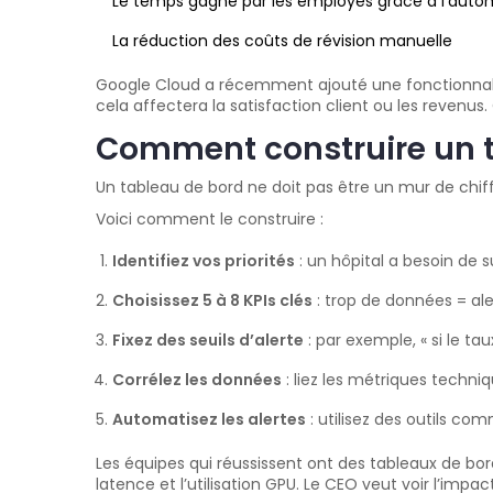
Le temps gagné par les employés grâce à l’auto
La réduction des coûts de révision manuelle
Google Cloud a récemment ajouté une fonctionnalit
cela affectera la satisfaction client ou les revenus.
Comment construire un t
Un tableau de bord ne doit pas être un mur de chiffre
Voici comment le construire :
Identifiez vos priorités
: un hôpital a besoin de su
Choisissez 5 à 8 KPIs clés
: trop de données = ale
Fixez des seuils d’alerte
: par exemple, « si le ta
Corrélez les données
: liez les métriques techni
Automatisez les alertes
: utilisez des outils co
Les équipes qui réussissent ont des tableaux de bord 
latence et l’utilisation GPU. Le CEO veut voir l’impact