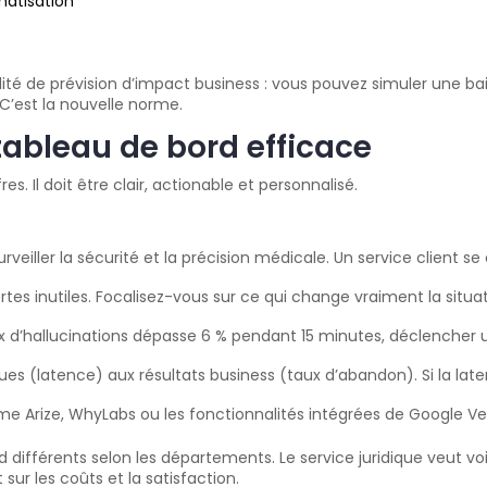
matisation
é de prévision d’impact business : vous pouvez simuler une bai
 C’est la nouvelle norme.
ableau de bord efficace
s. Il doit être clair, actionable et personnalisé.
rveiller la sécurité et la précision médicale. Un service client se
rtes inutiles. Focalisez-vous sur ce qui change vraiment la situat
ux d’hallucinations dépasse 6 % pendant 15 minutes, déclencher un
ques (latence) aux résultats business (taux d’abandon). Si la late
mme Arize, WhyLabs ou les fonctionnalités intégrées de Google V
différents selon les départements. Le service juridique veut voir
 sur les coûts et la satisfaction.