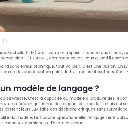
ion
e échelle (LLM) dans votre entreprise. Il répond aux clients, r
ctionne bien ? Et surtout, comment savez-vous quand il comme
d sans erreur technique, tout va bien. C’est une illusion. Un LLM p
s, ou en devenant lent au point de frustrer les utilisateurs. Sans
d’un modèle de langage ?
té ou sa vitesse. C’est la capacité du modèle à produire des répon
z un médecin qui donne des diagnostics rapides… mais qui se tr
s laissent leurs LLM faire des décisions critiques sans surveillanc
qualité du modèle, l’efficacité opérationnelle, l’engagement utili
vous manquez des signaux d’alerte cruciaux.