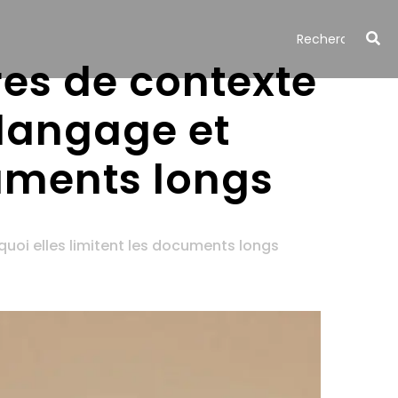
es de contexte
langage et
cuments longs
oi elles limitent les documents longs