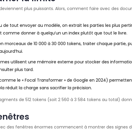
deviennent plus puissants. Alors, comment faire avec des docum
ieu de tout envoyer au modèle, on extrait les parties les plus 
st comme donner à quelqu’un un index plutôt que tout le livre.
morceaux de 10 000 à 30 000 tokens, traiter chaque partie, puis 
aujourd’hui.
èmes utilisent une mémoire externe pour stocker des informati
sulter plus tard.
(comme le « Focal Transformer » de Google en 2024) permetten
la réduit la charge sans sacrifier la précision.
gments de 512 tokens (soit 2 560 à 3 584 tokens au total) donn
enêtres
 avec des fenêtres énormes commencent à montrer des signes de