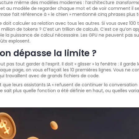
 structure même des modèles modernes : l’architecture
transforme
 au modèle de regarder chaque mot et de voir comment il se re
ase fait référence à « le chien » mentionné cinq phrases plus t
doit calculer sa relation avec tous les autres. Si vous avez 100 t
z 1 million de tokens ? C’est un trillion de calculs. C’est ce qu’o
ple la puissance de calcul nécessaire. Les GPU ne peuvent pas s
oûts explosent.
on dépasse la limite ?
 tout garder à l’esprit. Il doit « glisser » la fenêtre : il garde l
haque page, on vous effaçait les 10 premières lignes. Vous ne c
i travaillent avec de grands fichiers de code.
t que leurs assistants IA « refusent de continuer la conversatio
ne sait plus quelle fonction a été définie en haut, ou quelles var