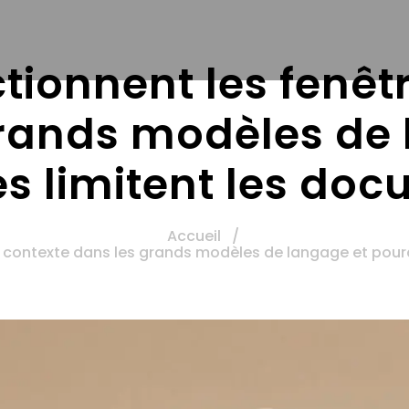
ionnent les fenêtr
rands modèles de 
es limitent les do
Accueil
/
contexte dans les grands modèles de langage et pourqu