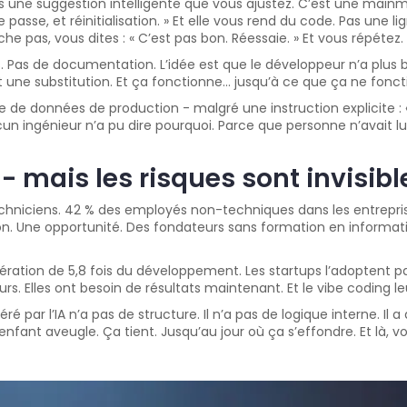
s une suggestion intelligente que vous ajustez. C’est une mainmis
asse, et réinitialisation. » Et elle vous rend du code. Pas une li
he pas, vous dites : « C’est pas bon. Réessaie. » Et vous répétez.
s. Pas de documentation. L’idée est que le développeur n’a plu
t une substitution. Et ça fonctionne… jusqu’à ce que ça ne fonct
ase de données de production - malgré une instruction explicite : 
ucun ingénieur n’a pu dire pourquoi. Parce que personne n’avait lu
- mais les risques sont invisibl
techniciens. 42 % des employés non-techniques dans les entrepris
ion. Une opportunité. Des fondateurs sans formation en informat
lération de 5,8 fois du développement. Les startups l’adoptent pa
s. Elles ont besoin de résultats maintenant. Et le vibe coding l
éré par l’IA n’a pas de structure. Il n’a pas de logique interne. I
nfant aveugle. Ça tient. Jusqu’au jour où ça s’effondre. Et là, 