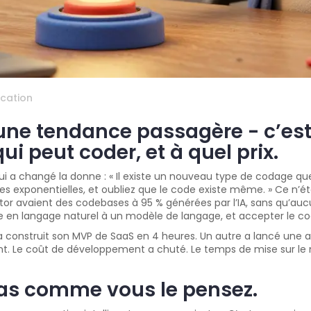
cation
 une tendance passagère - c’est
ui peut coder, et à quel prix.
ui a changé la donne : « Il existe un nouveau type de codage que
xponentielles, et oubliez que le code existe même. » Ce n’était
avaient des codebases à 95 % générées par l’IA, sans qu’aucun 
 en langage naturel à un modèle de langage, et accepter le code q
r a construit son MVP de SaaS en 4 heures. Un autre a lancé un
t. Le coût de développement a chuté. Le temps de mise sur le ma
s comme vous le pensez.