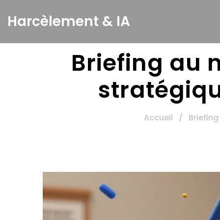
Harcèlement & IA
Briefing au 
stratégiq
Accueil
/
Briefin