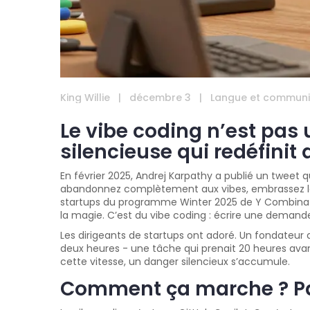
King Willie
|
décembre 3
|
Langue et communi
Le vibe coding n’est pas
silencieuse qui redéfinit q
En février 2025, Andrej Karpathy a publié un tweet q
abandonnez complètement aux vibes, embrassez les e
startups du programme Winter 2025 de Y Combinator 
la magie. C’est du vibe coding : écrire une demande
Les dirigeants de startups ont adoré. Un fondateu
deux heures - une tâche qui prenait 20 heures avan
cette vitesse, un danger silencieux s’accumule.
Comment ça marche ? Pa