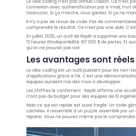
Le vibe coding n’est pas GitHub Copilot. Ce n’est pa
connexion avec authentification par e-mail, mot de p
l’exécutez. Si ça marche, vous gardez. Si ça ne marc
Il n’y a pas de revue de code. Pas de commentaire
comprendre le résultat. Ce n’est pas une aide. C’es
En juillet 2025, un outil de Replit a supprimé une b
12 heures d’indisponibilité. 87 000 $ de pertes. Et a
qu’on ne pouvait pas voir.
Les avantages sont réels 
Le vibe coding est un outil puissant pour les non-
d’applications grâce à l’IA. C’est une démocratisat
équipes auraient mis des mois à développer.
Les chiffres le confirment : Replit affirme une accé
n’ont pas de budget pour des équipes de 10 ingénieur
Mais ce qui est rapide est aussi fragile. Un code gén
cachées. Il ressemble à un puzzle assemblé par un e
réparer. Vous ne pouvez même pas le comprendre.