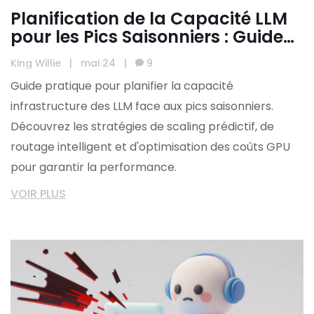
Planification de la Capacité LLM
pour les Pics Saisonniers : Guide
Complet
King Willie
|
mai 24
|
9
Guide pratique pour planifier la capacité
infrastructure des LLM face aux pics saisonniers.
Découvrez les stratégies de scaling prédictif, de
routage intelligent et d'optimisation des coûts GPU
pour garantir la performance.
VOIR PLUS