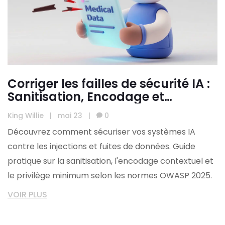
Corriger les failles de sécurité IA :
Sanitisation, Encodage et
Privilège Minimum
King Willie
|
mai 23
|
0
Découvrez comment sécuriser vos systèmes IA
contre les injections et fuites de données. Guide
pratique sur la sanitisation, l'encodage contextuel et
le privilège minimum selon les normes OWASP 2025.
VOIR PLUS