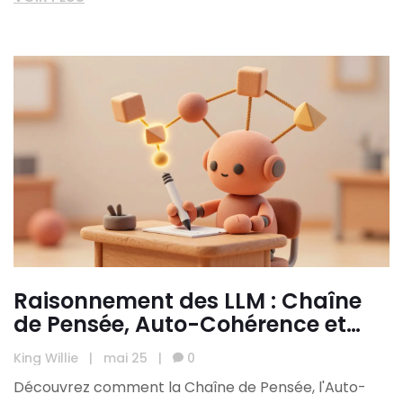
Raisonnement des LLM : Chaîne
de Pensée, Auto-Cohérence et
Débat
King Willie
|
mai 25
|
0
Découvrez comment la Chaîne de Pensée, l'Auto-