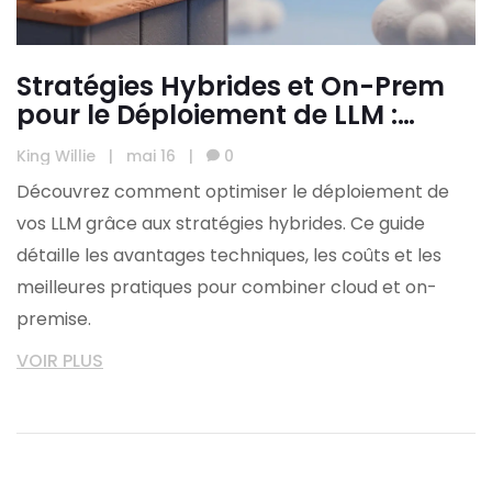
Stratégies Hybrides et On-Prem
pour le Déploiement de LLM :
Guide Complet
King Willie
|
mai 16
|
0
Découvrez comment optimiser le déploiement de
vos LLM grâce aux stratégies hybrides. Ce guide
détaille les avantages techniques, les coûts et les
meilleures pratiques pour combiner cloud et on-
premise.
VOIR PLUS