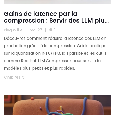
Gains de latence par la
compression : Servir des LLM plus
petits en production
King Willie
|
mai 27
|
0
Découvrez comment réduire la latence des LLM en
production grâce à la compression. Guide pratique
sur la quantisation INT8/FP8, la sparsité et les outils
comme Red Hat LLM Compressor pour servir des
modèles plus petits et plus rapides.
VOIR PLUS