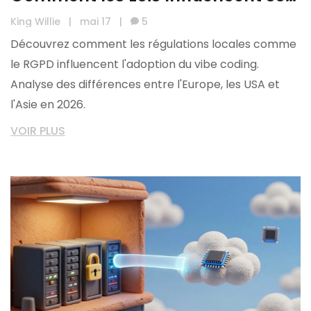
Adoption par Région
King Willie
|
mai 17
|
5
Découvrez comment les régulations locales comme
le RGPD influencent l'adoption du vibe coding.
Analyse des différences entre l'Europe, les USA et
l'Asie en 2026.
VOIR PLUS