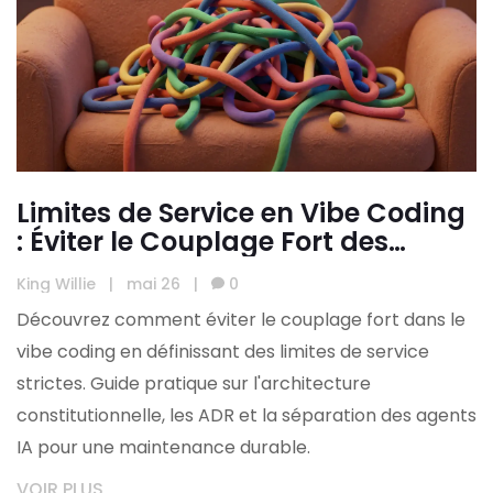
Limites de Service en Vibe Coding
: Éviter le Couplage Fort des
Prompts
King Willie
|
mai 26
|
0
Découvrez comment éviter le couplage fort dans le
vibe coding en définissant des limites de service
strictes. Guide pratique sur l'architecture
constitutionnelle, les ADR et la séparation des agents
IA pour une maintenance durable.
VOIR PLUS