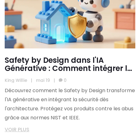
Safety by Design dans l'IA
Générative : Comment intégrer la
sécurité dès l'architecture
King Willie
|
mai 19
|
0
Découvrez comment le Safety by Design transforme
l'IA générative en intégrant la sécurité dès
l'architecture. Protégez vos produits contre les abus
grâce aux normes NIST et IEEE.
VOIR PLUS