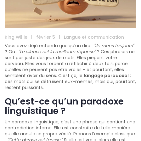
King Willie
|
février 5
|
Langue et communication
Vous avez déjà entendu quelqu’un dire :
"Je mens toujours"
? Ou :
"Le silence est la meilleure réponse"
? Ces phrases ne
sont pas juste des jeux de mots. Elles piégent votre
cerveau. Elles vous forcent à réfléchir à deux fois, parce
qu’elles ne peuvent pas être vraies - et pourtant, elles
semblent avoir du sens. C’est ça, le
langage paradoxal
:
des mots qui se détruisent eux-mêmes, mais qui, pourtant,
restent puissants.
Qu’est-ce qu’un paradoxe
linguistique ?
Un paradoxe linguistique, c’est une phrase qui contient une
contradiction interne. Elle est construite de telle manière
qu’elle annule sa propre vérité. Prenons l’exemple classique
:
"Cette phrase est fausse."
Si elle est vraie, alors elle est