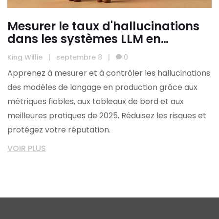
Mesurer le taux d'hallucinations
dans les systèmes LLM en
production : métriques et
King Willie
|
septembre 8
|
0
tableaux de bord
Apprenez à mesurer et à contrôler les hallucinations
des modèles de langage en production grâce aux
métriques fiables, aux tableaux de bord et aux
meilleures pratiques de 2025. Réduisez les risques et
protégez votre réputation.
VOIR PLUS