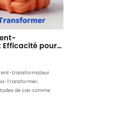
rent-
 Efficacité pour
rrent-transformateur
mba-Transformer,
t études de cas comme