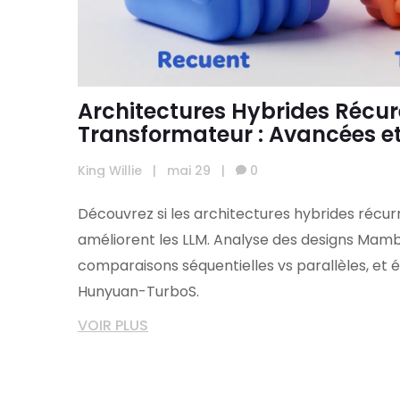
Architectures Hybrides Récu
Transformateur : Avancées et
les LLM en 2026
King Willie
|
mai 29
|
0
Découvrez si les architectures hybrides récu
améliorent les LLM. Analyse des designs Ma
comparaisons séquentielles vs parallèles, e
Hunyuan-TurboS.
VOIR PLUS