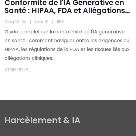
Conformité de l'IA Générative en
Santé : HIPAA, FDA et Allégations
Cliniques
King Willie
|
mai 18
|
0
Guide complet sur la conformité de l'IA générative
en santé : comment naviguer entre les exigences du
HIPAA, les régulations de la FDA et les risques liés aux
allégations cliniques.
VOIR PLUS
Harcèlement & IA