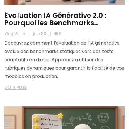
Évaluation IA Générative 2.0 :
Pourquoi les Benchmarks
Statiques Ne Suffisent Plus
King Willie
|
juin 30
|
5
Découvrez comment l'évaluation de l'IA générative
évolue des benchmarks statiques vers des tests
adaptatifs en direct. Apprenez à utiliser des
rubriques dynamiques pour garantir la fiabilité de vos
modèles en production.
VOIR PLUS