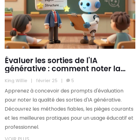
Évaluer les sorties de l'IA
générative : comment noter la
qualité des réponses
King Willie
|
février 25
|
5
Apprenez à concevoir des prompts d'évaluation
pour noter la qualité des sorties d'IA générative.
Découvrez les méthodes fiables, les pièges courants
et les meilleures pratiques pour un usage éducatif et
professionnel.
VOIR PLUS