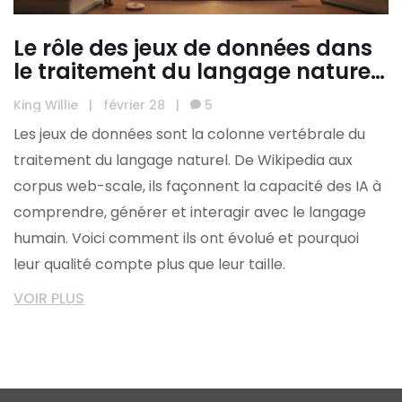
Le rôle des jeux de données dans
le traitement du langage naturel :
de Wikipedia aux corpus à
King Willie
|
février 28
|
5
échelle web pour les LLM
Les jeux de données sont la colonne vertébrale du
traitement du langage naturel. De Wikipedia aux
corpus web-scale, ils façonnent la capacité des IA à
comprendre, générer et interagir avec le langage
humain. Voici comment ils ont évolué et pourquoi
leur qualité compte plus que leur taille.
VOIR PLUS