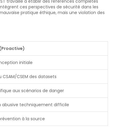
IST travaille à établir des références complètes
intègrent ces perspectives de sécurité dans les
mauvaise pratique éthique, mais une violation des
(Proactive)
nception initiale
 du CSAM/CSEM des datasets
fique aux scénarios de danger
n abusive techniquement difficile
prévention à la source