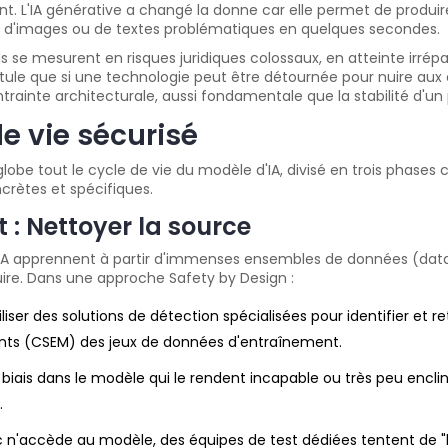
t. L'IA générative a changé la donne car elle permet de produire
rs d'images ou de textes problématiques en quelques secondes.
ls se mesurent en risques juridiques colossaux, en atteinte irrépa
ule que si une technologie peut être détournée pour nuire aux e
trainte architecturale, aussi fondamentale que la stabilité d'un 
de vie sécurisé
lobe tout le cycle de vie du modèle d'IA, divisé en trois phases 
rètes et spécifiques.
 : Nettoyer la source
A apprennent à partir d'immenses ensembles de données (data
duire. Dans une approche Safety by Design :
liser des solutions de détection spécialisées pour identifier et r
ants (CSEM) des jeux de données d'entraînement.
biais dans le modèle qui le rendent incapable ou très peu encli
.
n'accède au modèle, des équipes de test dédiées tentent de "br