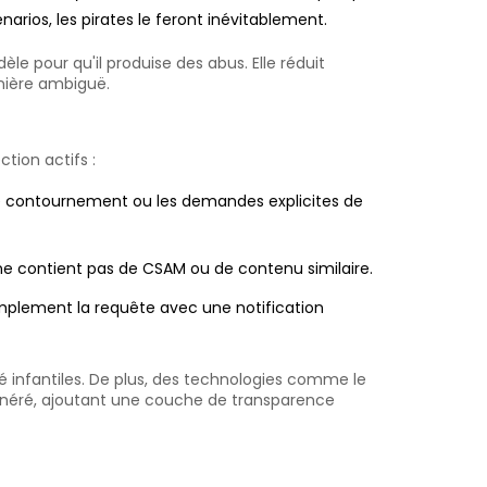
arios, les pirates le feront inévitablement.
le pour qu'il produise des abus. Elle réduit
nière ambiguë.
tion actifs :
de contournement ou les demandes explicites de
le ne contient pas de CSAM ou de contenu similaire.
simplement la requête avec une notification
té infantiles. De plus, des technologies comme le
énéré, ajoutant une couche de transparence