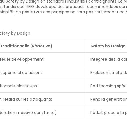
du Safety by Design en standards industriels contraignants. Le N
es, tandis que l'IEEE développe des pratiques recommandées qui 
bientôt, ne pas suivre ces principes ne sera pas seulement une 
Safety by Design
Traditionnelle (Réactive)
Safety by Design 
près le développement
Intégrée dès la co
superficiel ou absent
Exclusion stricte
tionnels classiques
Red teaming spéci
n retard sur les attaquants
Rend la génératio
dération massive constante)
Réduit grâce à la 