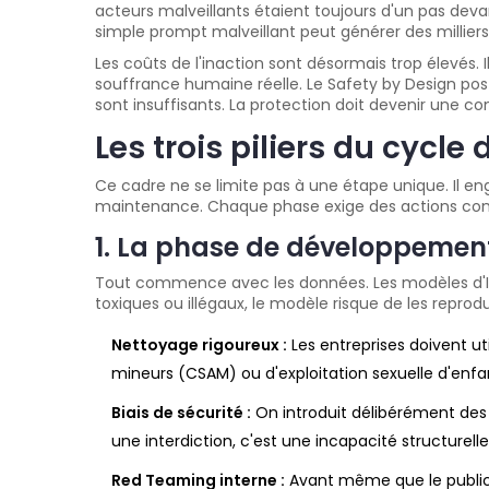
acteurs malveillants étaient toujours d'un pas devan
simple prompt malveillant peut générer des millie
Les coûts de l'inaction sont désormais trop élevés. I
souffrance humaine réelle. Le Safety by Design post
sont insuffisants. La protection doit devenir une con
Les trois piliers du cycle 
Ce cadre ne se limite pas à une étape unique. Il eng
maintenance. Chaque phase exige des actions conc
1. La phase de développement
Tout commence avec les données. Les modèles d'I
toxiques ou illégaux, le modèle risque de les repro
Nettoyage rigoureux :
Les entreprises doivent uti
mineurs (CSAM) ou d'exploitation sexuelle d'enf
Biais de sécurité :
On introduit délibérément des 
une interdiction, c'est une incapacité structurelle
Red Teaming interne :
Avant même que le public 