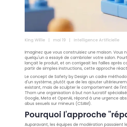
King Willie
|
mai 19
|
Intelligence Artificielle
Imaginez que vous construisiez une maison. Vous ne
quelqu'un a essayé de cambrioler votre salon. Pou
lançait le produit, et on corrigeait les failles après
partir de simples instructions
, cette approche réac
Le concept de
Safety by Design
un cadre méthodolo
d'un système, plutôt que de les ajouter ultérieure
existant, mais de sculpter le comportement de l'in
Thorn
une organisation à but non lucratif spécialisé
Google, Meta et OpenAI, répond à une urgence absol
abus sexuels sur mineurs (CSAM).
Pourquoi l'approche "rép
Auparavant, les équipes de modération passaient leu