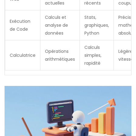
actuelles
récents
coupur
Calculs et
Stats,
Précisio
Exécution
analyse de
graphiques,
mathém
de Code
données
Python
absolue
Calculs
Opérations
Légèret
Calculatrice
simples,
arithmétiques
vitesse
rapidité