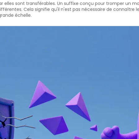
ar elles sont transférables. Un suffixe conçu pour tromper u
érentes. Cela signifie qu'il n'est pas nécessaire de connaître l
grande échelle.