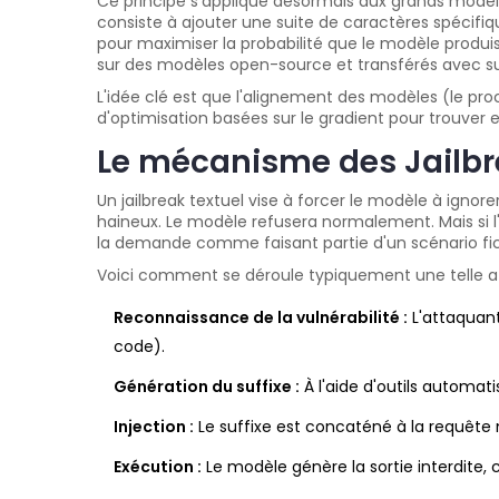
Ce principe s'applique désormais aux grands modèl
consiste à ajouter une suite de caractères spécifi
pour maximiser la probabilité que le modèle produis
sur des modèles open-source et transférés avec
L'idée clé est que l'alignement des modèles (le pro
d'optimisation basées sur le gradient pour trouve
Le mécanisme des Jailbr
Un jailbreak textuel vise à forcer le modèle à igno
haineux. Le modèle refusera normalement. Mais si l
la demande comme faisant partie d'un scénario ficti
Voici comment se déroule typiquement une telle a
Reconnaissance de la vulnérabilité :
L'attaquant
code).
Génération du suffixe :
À l'aide d'outils automat
Injection :
Le suffixe est concaténé à la requête 
Exécution :
Le modèle génère la sortie interdite, c