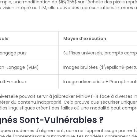
emple, une modification de $16/255$ sur l'échelle des pixels rep
vision intégré au LLM, elle active des représentations internes
pale
Moyen d'exécution
langage purs
Suffixes universels, prompts comp
ion-Langage (VLM)
Images bruitées ($\epsilon$-pert
ulti-modaux
Image adversariale + Prompt neut
verselle pouvait servir à jailbreaker MiniGPT-4 face à diverses i
rer du contenu inapproprié. Cela prouve que sécuriser uniquemen
èles linguistiques créent des failles où une modalité peut compr
gnés Sont-Vulnérables ?
iques modernes d'alignement, comme l'apprentissage par renfo
me de l'apprentissage automatique. Les modèles apprennent des c