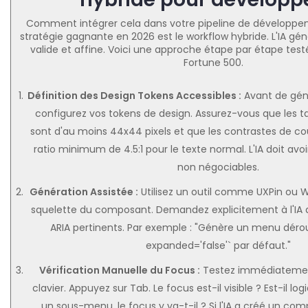
Comment intégrer cela dans votre pipeline de développem
stratégie gagnante en 2026 est le workflow hybride. L'IA gén
valide et affine. Voici une approche étape par étape tes
Fortune 500.
Définition des Design Tokens Accessibles :
Avant de géné
configurez vos tokens de design. Assurez-vous que les tail
sont d'au moins 44x44 pixels et que les contrastes de co
ratio minimum de 4.5:1 pour le texte normal. L'IA doit avo
non négociables.
Génération Assistée :
Utilisez un outil comme UXPin ou W
squelette du composant. Demandez explicitement à l'IA d'
ARIA pertinents. Par exemple : "Génère un menu dérou
expanded='false'` par défaut."
Vérification Manuelle du Focus :
Testez immédiatement
clavier. Appuyez sur Tab. Le focus est-il visible ? Est-il lo
un sous-menu, le focus y va-t-il ? Si l'IA a créé un co